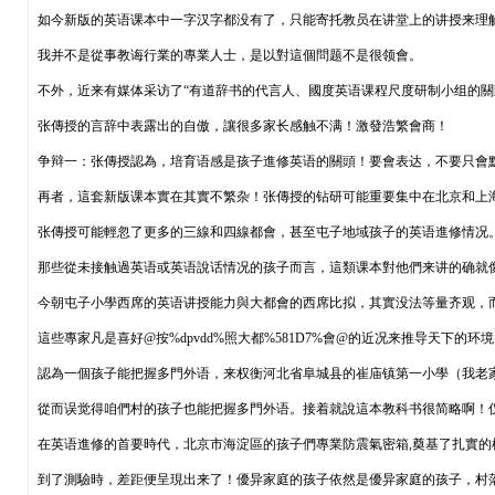
如今新版的英语课本中一字汉字都没有了，只能寄托教员在讲堂上的讲授来理
我并不是從事教诲行業的專業人士，是以對這個問题不是很领會。
不外，近来有媒体采访了“有道辞书的代言人、國度英语课程尺度研制小组的關
张傳授的言辞中表露出的自傲，讓很多家长感触不满！激發浩繁會商！
争辩一：张傳授認為，培育语感是孩子進修英语的關頭！要會表达，不要只會
再者，這套新版课本實在其實不繁杂！张傳授的钻研可能重要集中在北京和上
张傳授可能輕忽了更多的三線和四線都會，甚至屯子地域孩子的英语進修情况
那些從未接触過英语或英语說话情况的孩子而言，這類课本對他們来讲的确就
今朝屯子小學西席的英语讲授能力與大都會的西席比拟，其實没法等量齐观，
這些專家凡是喜好@按%dpvdd%照大都%581D7%會@的近况来推导天下
認為一個孩子能把握多門外语，来权衡河北省阜城县的崔庙镇第一小學（我老
從而误觉得咱們村的孩子也能把握多門外语。接着就說這本教科书很简略啊！
在英语進修的首要時代，北京市海淀區的孩子們專業防震氣密箱,奠基了扎實
到了測驗時，差距便呈現出来了！優异家庭的孩子依然是優异家庭的孩子，村