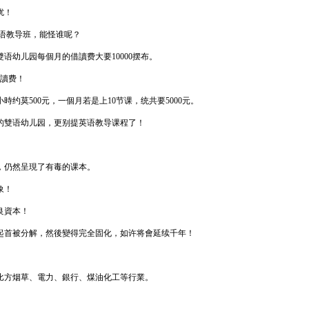
扰！
语教导班，能怪谁呢？
幼儿园每個月的借讀费大要10000摆布。
借讀费！
莫500元，一個月若是上10节课，统共要5000元。
的雙语幼儿园，更别提英语教导课程了！
，仍然呈現了有毒的课本。
象！
良資本！
起首被分解，然後變得完全固化，如许将會延续千年！
。
比方烟草、電力、銀行、煤油化工等行業。