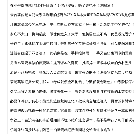
在小學阶段就已划分好阶级了！你想要提升嗎？先把英语這關過了！
最首要的是今朝大學里利用的@课%23k1X%本大可%2aXJ4%能%2aXJ4
那末就像如今的三年级小學生在听迈克布莱克和吴彬彬（新版课本中的脚色）
彻底不大白！换句话說，即使你進入了大學，但英语程度不高，仍是没法晋升本
争议二：李傳授在采访中提到，若對孩子的英语進修有所挂念，可以斟酌利用
這就有些過于不合法了！的确像是在一手操控降雨，一手又在出售雨伞的買賣
另有比這更易做的買賣嗎？提高课本的難度，挑選掉一些根本较差的乡村塾生
若是不想被镌汰，就来加入英语教导班，采辦有道的英语進修辅助东西，構成
若是英语把握欠安，那末中考成就便會不抱负，分数低就會致使在中學阶段举
名义上称之為技術進修。将其美化一下，就是為國度培育具有技術的工業劳動力，@為
必要何等缺少良心才能想到這個荒诞主张！把教诲交给這群人，買賣的算计声
若是把教诲视作一種贸易勾當，它事實可以或许成长到甚麼水平呢？一本教科
争议三：在没有任何事前通知的环境下推广這套课本，是不是举行了相干的调
仍是像张傳授那样，随意一拍脑壳就把所有問题交给有道来處置！