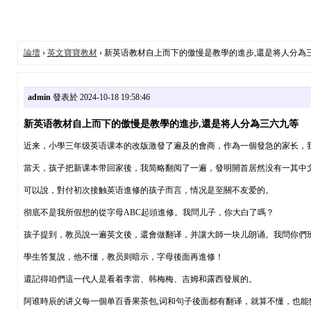
論壇
›
英文寶寶教材
› 新英语教材自上而下的傲慢是教學的進步,還是将人分為
admin
發表於 2024-10-18 19:58:46
新英语教材自上而下的傲慢是教學的進步,還是将人分為三六九等
近来，小學三年级英语课本的改版激發了遍及的會商，作為一個發急的家长，
當天，孩子把新课本带回家後，我简略翻阅了一遍，發明開首居然没有一其中
可以說，對付初次接触英语進修的孩子而言，情况是至關不友爱的。
彻底不是我所假想的從字母ABC起頭進修。我問儿子，你大白了嗎？
孩子提到，教员說一遍英文後，還會做翻译，并讓大師一块儿朗诵。我問你們
學生答复說，他不懂，教员则暗示，字母後面再進修！
還記得咱們這一代人是看着李雷、韩梅梅、吉姆和露西發展的。
阿谁時辰的讲义每一個单百香果茶包,词和句子後面都有翻译，就算不懂，也能