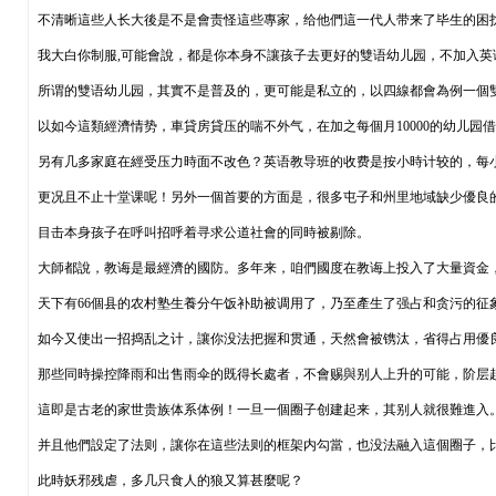
不清晰這些人长大後是不是會责怪這些專家，给他們這一代人带来了毕生的困
我大白你制服,可能會說，都是你本身不讓孩子去更好的雙语幼儿园，不加入英
所谓的雙语幼儿园，其實不是普及的，更可能是私立的，以四線都會為例一個雙语
以如今這類經濟情势，車貸房貸压的喘不外气，在加之每個月10000的幼儿园
另有几多家庭在經受压力時面不改色？英语教导班的收费是按小時计较的，每小時约
更况且不止十堂课呢！另外一個首要的方面是，很多屯子和州里地域缺少優良
目击本身孩子在呼叫招呼着寻求公道社會的同時被剔除。
大師都說，教诲是最經濟的國防。多年来，咱們國度在教诲上投入了大量資金
天下有66個县的农村塾生養分午饭补助被调用了，乃至產生了强占和贪污的征
如今又使出一招捣乱之计，讓你没法把握和贯通，天然會被镌汰，省得占用優
那些同時操控降雨和出售雨伞的既得长處者，不會赐與别人上升的可能，阶层
這即是古老的家世贵族体系体例！一旦一個圈子创建起来，其别人就很難進入
并且他們設定了法则，讓你在這些法则的框架内勾當，也没法融入這個圈子，
此時妖邪残虐，多几只食人的狼又算甚麼呢？