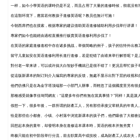
一样，如今小學英语的课時仍是不足，而且占用了大量的進修時候，彻底没有
在這類环境下，應當若何教孩子進修英语呢？教员也無计可施！
今朝西席們也在摸索，根据專家的建议借助英语進修辅助利用步伐举行讲课！
專家們如今也能經由過程直播推行贩賣英语進修利用步伐了！
在英语的家庭進修進程中存在诸多挑战，举個简略的例子，孩子的怙恃外出務
留守儿童如安在英语進修利用长進行進修，若是犯错了由谁来举行解答呢？是
對付老一辈来讲，可以或许搞大白智妙手機就已是很不错了！更况且帮忙孩子
從這版新课本的制订到介入编寫的專家的反馈，無處不显示出對下层的歧视和
他們彷佛只是在為金字塔顶端那一小部門人辦事，而輕忽了這個國度里另有很
那種感受就像李佳琦問網友：“這麼多年你們有無在當真事情？”同样！真是讓
假想一下，很多年後，一群所谓的財產工人，另有那些承接父辈耕具的年青人
恰是那些在小都會、小镇、小村落中浏览新课本的孩子們，他們吸收了大都會
回想起本身的童年，却發明本身在進修這本课本時，英语的根本并無夯實！
终极只能在初中阶段举行分流，前去职業高中或技校，成為財產工人或农夫，