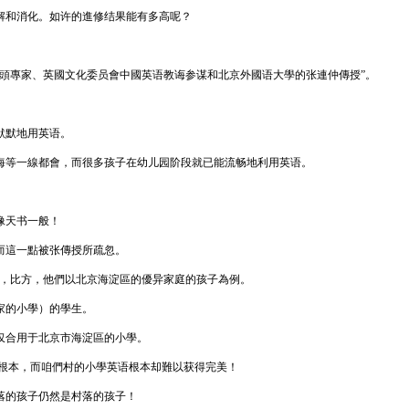
解和消化。如许的進修结果能有多高呢？
頭專家、英國文化委员會中國英语教诲参谋和北京外國语大學的张連仲傳授”。
默默地用英语。
海等一線都會，而很多孩子在幼儿园阶段就已能流畅地利用英语。
。
像天书一般！
而這一點被张傳授所疏忽。
的环境，比方，他們以北京海淀區的優异家庭的孩子為例。
家的小學）的學生。
仅合用于北京市海淀區的小學。
的根本，而咱們村的小學英语根本却難以获得完美！
落的孩子仍然是村落的孩子！