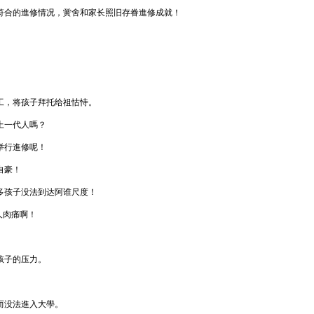
符合的進修情况，黉舍和家长照旧存眷進修成就！
工，将孩子拜托给祖怙恃。
上一代人嗎？
举行進修呢！
自豪！
多孩子没法到达阿谁尺度！
人肉痛啊！
。
孩子的压力。
而没法進入大學。