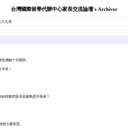
台灣國際留學代辦中心家長交流論壇's Archiver
三六九等
我也感触十分困扰。
文字符！
班的同窗們是否是都熟悉字母表？
猜想大要意思。