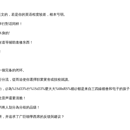
%是@英文的，若是你的英语程度较差，根本亏弱。
举行對话同样！
身的!
有道等辅助進修东西！
！
。
一個完备的闭环。
行分流，從而迫使你選擇职業黉舍或技校就讀。
%1Sd33%什%1Sd33%麼大大%68nRS%都@都是来自三四線都會和屯子的孩
比雷声還要清脆！
书将人划分為分歧的品级！
研，并追求了广巨细學西席的反馈與建议？